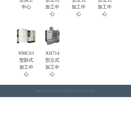
中心
加工中
加工中
加工中
普通铣床
心
心
心
加工中心
专用机床
HMC63
XH714
其他机床
型卧式
型立式
加工中
加工中
心
心
©2021 世界杯压球官网-世界杯(中国)