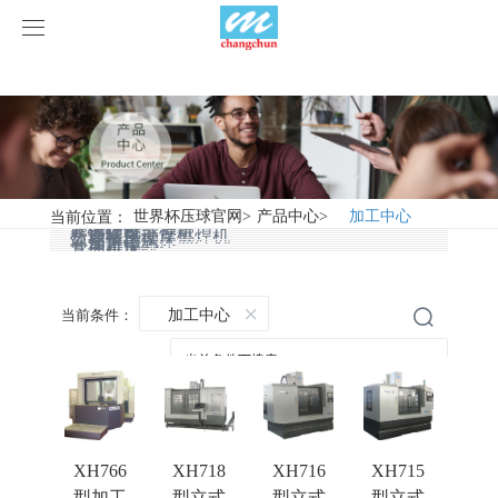
世界杯压球官网
世界杯压球官网
产品中心
产品视频
旋弧焊机
当前位置：
世界杯压球官网
>
产品中心
>
加工中心
旋弧焊机
摩擦焊机
惯性摩擦焊机
连续驱动摩擦焊机
数控铣床
简易数控铣床
普通铣床
加工中心
专用机床
其他机床
世界杯压球官网
摩擦焊机
案例展示
惯性摩擦焊机
行业新闻
加工中心
当前条件：
荣誉资质
连续驱动摩擦焊机
企业动态
客户案例
关于我们
数控铣床
XH766
XH718
XH716
XH715
世界杯压球官网-世界杯(中国)
简易数控铣床
型加工
型立式
型立式
型立式