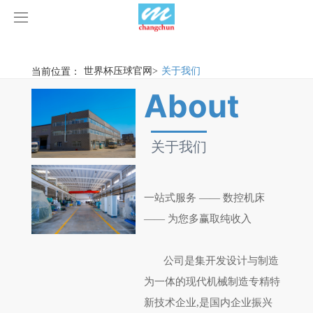
世界杯压球官网
世界杯压球官网
当前位置：
世界杯压球官网
>
关于我们
产品中心
About
产品视频
旋弧焊机
关于我们
世界杯压球官网
摩擦焊机
案例展示
惯性摩擦焊机
行业新闻
一站式服务 —— 数控机床
—— 为您多赢取纯收入
荣誉资质
连续驱动摩擦焊机
企业动态
客户案例
公司是集开发设计与制造
关于我们
数控铣床
为一体的现代机械制造
专精特
新技术企业
,是国内企业振兴
世界杯压球官网-世界杯(中国)
简易数控铣床