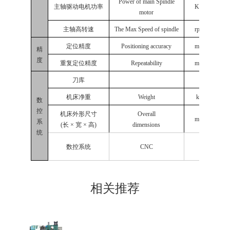
Power of main Spindle
主轴驱动电机功率
Kw
motor
主轴高转速
The Max Speed of spindle
rpm
定位精度
Positioning accuracy
mm
精
度
重复定位精度
Repeatability
mm
刀库
机床净重
Weight
kg
数
控
机床外形尺寸
Overall
mm
系
(长 × 宽 × 高)
dimensions
统
西门
数控系统
CNC
相关
推荐