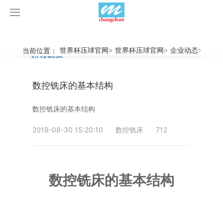
世界杯压球官网
世界杯压球官网
当前位置：
世界杯压球官网
>
世界杯压球官网
>
企业动态
>
数控
行业新闻
企业动态
产品中心
数控铣床的基本结构
产品视频
旋弧焊机
数控铣床的基本结构
世界杯压球官网
摩擦焊机
2019-08-30 15:20:10
数控铣床
712
案例展示
惯性摩擦焊机
行业新闻
荣誉资质
连续驱动摩擦焊机
企业动态
客户案例
数控铣床的基本结构
关于我们
数控铣床
世界杯压球官网-世界杯(中国)
简易数控铣床