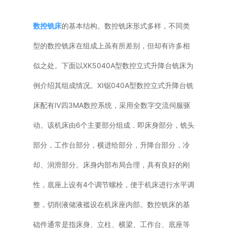
普通铣床
数控铣床
的基本结构。数控铣床形式多样，不同类
加工中心
型的数控铣床在组成上虽有所差别，但却有许多相
似之处。下面以XK5040A型数控立式升降台铣床为
专用机床
例介绍其组成情况。Ⅺ锯040A型数控立式升降台铣
其他机床
床配有Ⅳ四3MA数控系统，采用全数字交流伺服驱
动。该机床由6个主要部分组成．即床身部分，铣头
部分，工作台部分，横进给部分，升降台部分，冷
却、润滑部分。床身内部布局合理，具有良好的刚
性，底座上设有4个调节螺栓，便于机床进行水平调
整，切削液储液褴设在机床座内部。数控铣床的基
础件通常是指床身、立柱、横梁、工作台、底座等