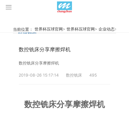
世界杯压球官网
世界杯压球官网
当前位置：
世界杯压球官网
>
世界杯压球官网
>
企业动态
>
数控
行业新闻
企业动态
产品中心
数控铣床分享摩擦焊机
产品视频
旋弧焊机
数控铣床分享摩擦焊机
世界杯压球官网
摩擦焊机
2019-08-26 15:17:14
数控铣床
495
案例展示
惯性摩擦焊机
行业新闻
荣誉资质
连续驱动摩擦焊机
企业动态
客户案例
数控铣床分享摩擦焊机
关于我们
数控铣床
世界杯压球官网-世界杯(中国)
简易数控铣床