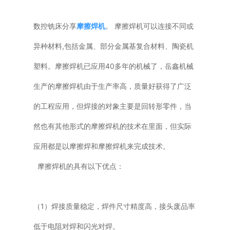
普通铣床
数控铣床分享
摩擦焊机
。 摩擦焊机可以连接不同或
加工中心
异种材料,包括金属、部分金属基复合材料、陶瓷机
塑料。摩擦焊机已应用40多年的机械了，岳鑫机械
专用机床
生产的摩擦焊机由于生产率高，质量好获得了广泛
其他机床
的工程应用，但焊接的对象主要是回转形零件，当
然也有其他形式的摩擦焊机的技术在里面，但实际
应用都是以摩擦焊和摩擦焊机来完成技术。
摩擦焊机的具有以下优点：
（1）焊接质量稳定，焊件尺寸精度高，接头废品率
低于电阻对焊和闪光对焊。