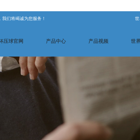
站，我们将竭诚为您服务！
世
杯压球官网
产品中心
产品视频
世