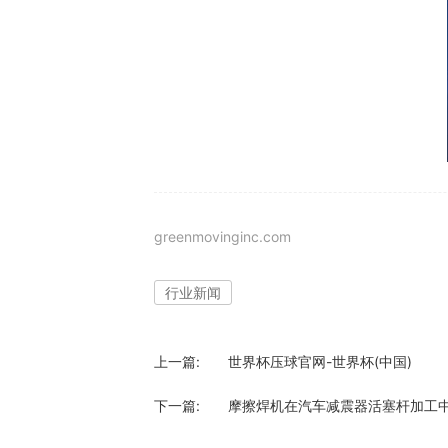
greenmovinginc.com
行业新闻
上一篇:
世界杯压球官网-世界杯(中国)
下一篇:
摩擦焊机在汽车减震器活塞杆加工