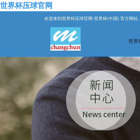
世界杯压球官网
欢迎来到世界杯压球官网-世界杯(中国) 官方网
世界