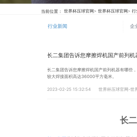
当前位置：
世界杯压球官网
>
世界杯压球官网
>
行
行业新闻
企
长二集团告诉您摩擦焊机国产前列机
长二集团告诉您摩擦焊机国产前列机器有哪些，
较大焊接面积高达36000平方毫米。
2023-02-25 15:32:54
世界杯压球官网-世界
长二