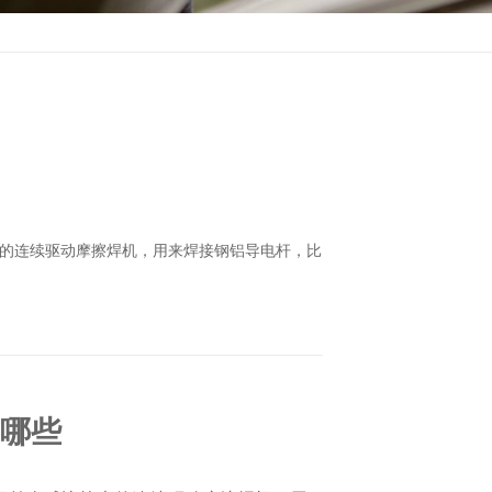
大的连续驱动摩擦焊机，用来焊接钢铝导电杆，比
哪些