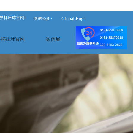
界杯压球官网-世界杯(中国)
Global-English
微信公众号
界杯压球官网
案例展示
荣誉资质
关