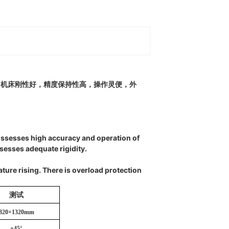
。机床刚性好，精度保持性高，操作灵便，外
possesses high accuracy and operation of
sesses adequate rigidity.
ture rising. There is overload protection
测试
320×1320mm
±45
°