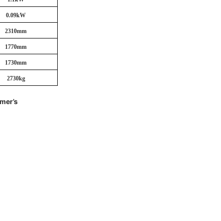
0.09kW
2310mm
1770mm
1730mm
2730kg
omer’s