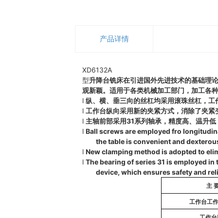
产品详情
XD6132A
型
升降台铣床在引进国外先进技术的基础理
观新颖。适用于各类机械加工部门，加工各
l
纵、横、垂三向的丝杠均采用滚珠丝杠，工
l
工作台纵向采用新的夹紧方式，消除了夹紧
l
主轴前部采用31系列轴承，精度高、温升
l
Ball screws are employed fro longitudi
the table is convenient and dextero
l
New clamping method is adopted to eli
l
The bearing of series 31 is employed in 
device, which ensures safety and reli
主 要
工作台工作
工作台