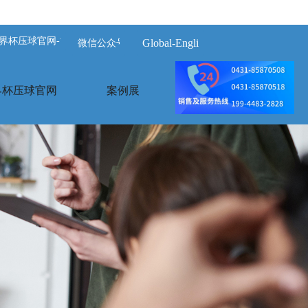
界杯压球官网-世界杯(中国)
Global-English
微信公众号
界杯压球官网
案例展示
荣誉资质
关