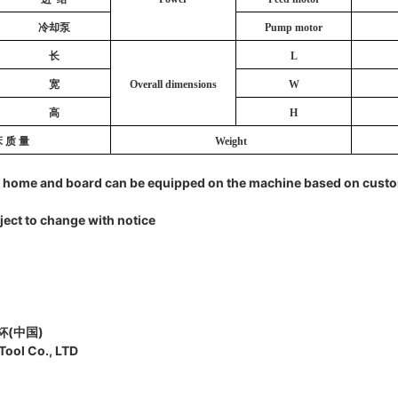
冷却泵
Pump motor
长
L
宽
Overall dimensions
W
高
H
 质 量
Weight
。
om home and board can be equipped on the machine based on cust
bject to change with notice
杯(中国)
ool Co., LTD