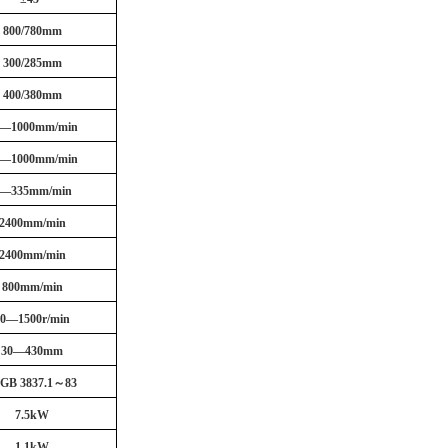
800/780mm
300/285mm
400/380mm
2—1000mm/min
2—1000mm/min
—335mm/min
2400mm/min
2400mm/min
800mm/min
30—1500r/min
30—430mm
0GB 3837.1～83
7.5kW
1.1kW