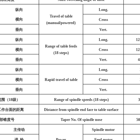
纵向
Long.
Travel of table
横向
Cross
(manual/powered)
垂向
Vert.
纵向
Long.
1
Range of table feeds
横向
Cross
1
(18 steps)
垂向
Vert.
4
纵向
Long.
横向
Rapid travel of table
Cross
垂向
Vert.
围（18级）
Range of spindle speeds (18 steps)
工作台面的距离
Distance from spindle end face to table surface
部锥度号
Taper No. Of spindle nose
5
主传动
Spindle motor
进 给
Power
Feed motor