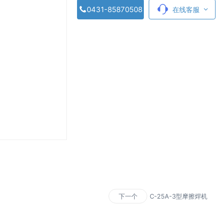
0431-85870508
在线客服
C-25A-3型摩擦焊机
下一个