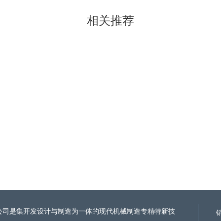
相关
推荐
公司是集开发设计与制造为一体的现代机械制造
专精特新技