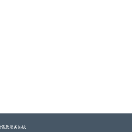
销售及服务热线
：