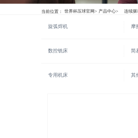
当前位置：
世界杯压球官网
>
产品中心
>
连续驱
旋弧焊机
摩
数控铣床
简
专用机床
其