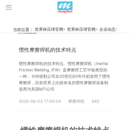
世界杯压球官网
世界杯压球官网
当前位置：
世界杯压球官网
>
世界杯压球官网
>
企业动态
>
惯性
行业新闻
企业动态
产品中心
惯性摩擦焊机的技术特点
产品视频
旋弧焊机
惯性摩擦焊机的技术特点。惯性摩擦焊机（Inertia
世界杯压球官网
摩擦焊机
Friction Welding, IFW）是摩擦焊工艺中较典型的
一种，卡特彼勒公司在20世纪60年代初发明了惯性
案例展示
惯性摩擦焊机
行业新闻
摩擦焊，目前世界上比较有名的惯性摩擦焊设备制
造商为美国MTI公司
荣誉资质
连续驱动摩擦焊机
企业动态
客户案例
2020-08-03 17:00:54
摩擦焊机
942
关于我们
数控铣床
世界杯压球官网-世界杯(中国)
简易数控铣床