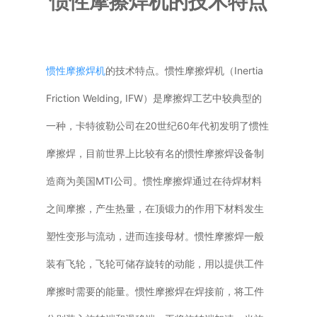
惯性摩擦焊机的技术特点
普通铣床
加工中心
惯性摩擦焊机
的技术特点。惯性摩擦焊机（Inertia
Friction Welding, IFW）是摩擦焊工艺中较典型的
专用机床
一种，卡特彼勒公司在20世纪60年代初发明了惯性
其他机床
摩擦焊，目前世界上比较有名的惯性摩擦焊设备制
造商为美国MTI公司。惯性摩擦焊通过在待焊材料
之间摩擦，产生热量，在顶锻力的作用下材料发生
塑性变形与流动，进而连接母材。惯性摩擦焊一般
装有飞轮，飞轮可储存旋转的动能，用以提供工件
摩擦时需要的能量。惯性摩擦焊在焊接前，将工件