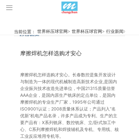
世界杯压球官网
世界杯压球官网
当前位置：
世界杯压球官网
>
世界杯压球官网
>
行业新闻
>
摩擦
行业新闻
企业动态
产品中心
摩擦焊机怎样选购才安心
产品视频
旋弧焊机
世界杯压球官网
摩擦焊机
摩擦焊机怎样选购才安心。长春数控是集开发设计
与制造为一体的现代机械制造高新技术企业,是国内
案例展示
惯性摩擦焊机
行业新闻
企业振兴技术改造先进单位，中国21315质量信誉
AAA企业，是国内原生产铣床的定点单位，是国内
摩擦焊机的专业生产厂家，1995年公司通过
荣誉资质
连续驱动摩擦焊机
企业动态
客户案例
ISO9001认证；2008质量体系认证；产品列入“名
优新”机电产品名录，许多产品成为专利。生产的主
关于我们
数控铣床
要产品有：X系列铣床、数控铣床、立/卧式加工中
心、C系列摩擦焊机和焊接辅机及专机、专用线、核
世界杯压球官网-世界杯(中国)
简易数控铣床
工业反应堆用专机等。