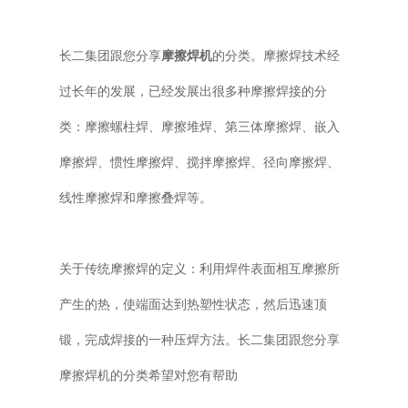
普通铣床
长二集团跟您分享
摩擦焊机
的分类。摩擦焊技术经
加工中心
过长年的发展，已经发展出很多种摩擦焊接的分
类：摩擦螺柱焊、摩擦堆焊、第三体摩擦焊、嵌入
专用机床
摩擦焊、惯性摩擦焊、搅拌摩擦焊、径向摩擦焊、
其他机床
线性摩擦焊和摩擦叠焊等。
关于传统摩擦焊的定义：利用焊件表面相互摩擦所
产生的热，使端面达到热塑性状态，然后迅速顶
锻，完成焊接的一种压焊方法。长二集团跟您分享
摩擦焊机的分类希望对您有帮助