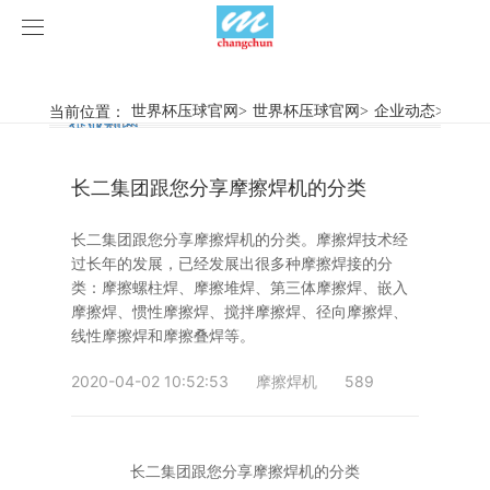
世界杯压球官网
世界杯压球官网
当前位置：
世界杯压球官网
>
世界杯压球官网
>
企业动态
>
长二
行业新闻
企业动态
产品中心
长二集团跟您分享摩擦焊机的分类
产品视频
旋弧焊机
长二集团跟您分享摩擦焊机的分类。摩擦焊技术经
世界杯压球官网
摩擦焊机
过长年的发展，已经发展出很多种摩擦焊接的分
类：摩擦螺柱焊、摩擦堆焊、第三体摩擦焊、嵌入
案例展示
惯性摩擦焊机
行业新闻
摩擦焊、惯性摩擦焊、搅拌摩擦焊、径向摩擦焊、
线性摩擦焊和摩擦叠焊等。
荣誉资质
连续驱动摩擦焊机
企业动态
客户案例
2020-04-02 10:52:53
摩擦焊机
589
关于我们
数控铣床
长二集团跟您分享摩擦焊机的分类
世界杯压球官网-世界杯(中国)
简易数控铣床