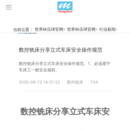
世界杯压球官网
世界杯压球官网
当前位置：
世界杯压球官网
>
世界杯压球官网
>
行业新闻
>
数控
行业新闻
企业动态
产品中心
数控铣床分享立式车床安全操作规范
产品视频
旋弧焊机
数控铣床分享立式车床安全操作规范。1、必须遵守
世界杯压球官网
摩擦焊机
车床工一般安全规程。
案例展示
惯性摩擦焊机
行业新闻
2020-08-13 14:31:32
数控铣床
734
荣誉资质
连续驱动摩擦焊机
企业动态
客户案例
数控铣床分享立式车床安
关于我们
数控铣床
世界杯压球官网-世界杯(中国)
简易数控铣床