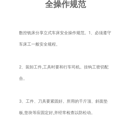
全操作规范
普通铣床
加工中心
数控铣床分享立式车床安全操作规范。1、必须遵守
专用机床
车床工一般安全规程。
其他机床
2、装卸工件,工具时要和行车司机。挂钩工密切配
合。
3、工件、刀具要紧固好。所用的千斤顶、斜面垫
板,垫块等应固定好,并经常检查以防松动。