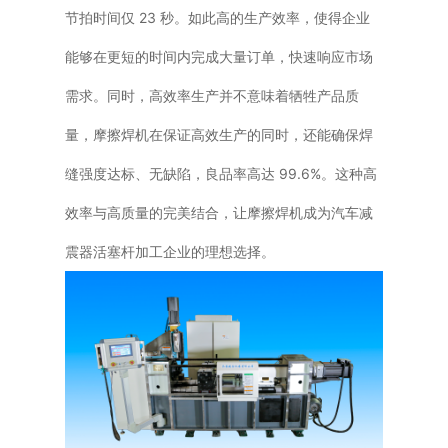
节拍时间仅 23 秒。如此高的生产效率，使得企业
能够在更短的时间内完成大量订单，快速响应市场
需求。同时，高效率生产并不意味着牺牲产品质
量，摩擦焊机在保证高效生产的同时，还能确保焊
缝强度达标、无缺陷，良品率高达 99.6%。这种高
效率与高质量的完美结合，让摩擦焊机成为汽车减
震器活塞杆加工企业的理想选择。