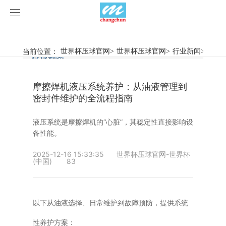
世界杯压球官网
世界杯压球官网
当前位置：
世界杯压球官网
>
世界杯压球官网
>
行业新闻
>
摩擦焊
行业新闻
企业动态
产品中心
摩擦焊机液压系统养护：从油液管理到
产品视频
旋弧焊机
密封件维护的全流程指南
世界杯压球官网
摩擦焊机
液压系统是摩擦焊机的“心脏”，其稳定性直接影响设
备性能。
案例展示
惯性摩擦焊机
行业新闻
2025-12-16 15:33:35
世界杯压球官网-世界杯
(中国)
83
荣誉资质
连续驱动摩擦焊机
企业动态
客户案例
关于我们
数控铣床
以下从油液选择、日常维护到故障预防，提供系统
世界杯压球官网-世界杯(中国)
简易数控铣床
性养护方案：