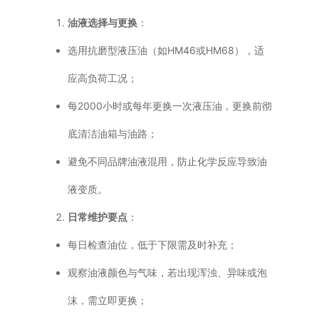
油液选择与更换
：
普通铣床
选用抗磨型液压油（如HM46或HM68），适
加工中心
应高负荷工况；
专用机床
每2000小时或每年更换一次液压油，更换前彻
底清洁油箱与油路；
其他机床
避免不同品牌油液混用，防止化学反应导致油
液变质。
日常维护要点
：
每日检查油位，低于下限需及时补充；
观察油液颜色与气味，若出现浑浊、异味或泡
沫，需立即更换；