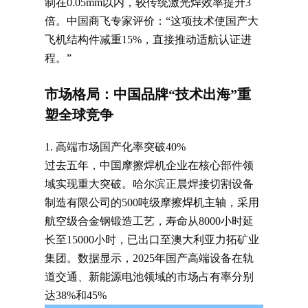
制在0.05mm以内，较传统激光焊效率提升3
倍。中国商飞专家评价：“这项技术使国产大
飞机结构件减重15%，直接推动适航认证进
程。”
市场格局：中国品牌“技术出海”重
塑全球竞争
1. 高端市场国产化率突破40%
过去五年，中国摩擦焊机企业在核心部件领
域实现重大突破。哈尔滨正晨焊接切割设备
制造有限公司的500吨级摩擦焊机主轴，采用
航空级合金钢锻造工艺，寿命从8000小时延
长至15000小时，已出口至澳大利亚力拓矿业
集团。数据显示，2025年国产高端设备在轨
道交通、新能源电池领域的市场占有率分别
达38%和45%