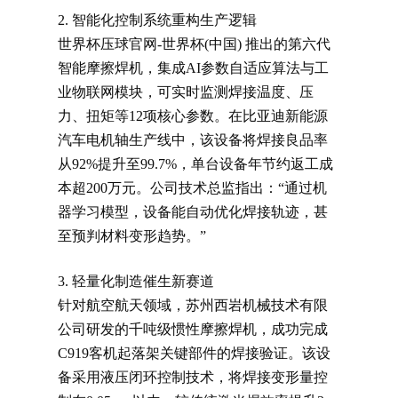
2. 智能化控制系统重构生产逻辑
世界杯压球官网-世界杯(中国) 推出的第六代
智能摩擦焊机，集成AI参数自适应算法与工
业物联网模块，可实时监测焊接温度、压
力、扭矩等12项核心参数。在比亚迪新能源
汽车电机轴生产线中，该设备将焊接良品率
从92%提升至99.7%，单台设备年节约返工成
本超200万元。公司技术总监指出：“通过机
器学习模型，设备能自动优化焊接轨迹，甚
至预判材料变形趋势。”
3. 轻量化制造催生新赛道
针对航空航天领域，苏州西岩机械技术有限
公司研发的千吨级惯性摩擦焊机，成功完成
C919客机起落架关键部件的焊接验证。该设
备采用液压闭环控制技术，将焊接变形量控