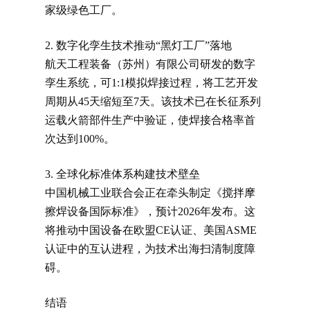
家级绿色工厂。
2. 数字化孪生技术推动“黑灯工厂”落地
航天工程装备（苏州）有限公司研发的数字
孪生系统，可1:1模拟焊接过程，将工艺开发
周期从45天缩短至7天。该技术已在长征系列
运载火箭部件生产中验证，使焊接合格率首
次达到100%。
3. 全球化标准体系构建技术壁垒
中国机械工业联合会正在牵头制定《搅拌摩
擦焊设备国际标准》，预计2026年发布。这
将推动中国设备在欧盟CE认证、美国ASME
认证中的互认进程，为技术出海扫清制度障
碍。
结语