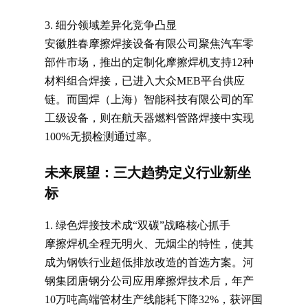
3. 细分领域差异化竞争凸显
安徽胜春摩擦焊接设备有限公司聚焦汽车零
部件市场，推出的定制化摩擦焊机支持12种
材料组合焊接，已进入大众MEB平台供应
链。而国焊（上海）智能科技有限公司的军
工级设备，则在航天器燃料管路焊接中实现
100%无损检测通过率。
未来展望：三大趋势定义行业新坐
标
1. 绿色焊接技术成“双碳”战略核心抓手
摩擦焊机全程无明火、无烟尘的特性，使其
成为钢铁行业超低排放改造的首选方案。河
钢集团唐钢分公司应用摩擦焊技术后，年产
10万吨高端管材生产线能耗下降32%，获评国