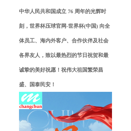
普通铣床
中华人民共和国成立 76 周年的光辉时
刻，世界杯压球官网-世界杯(中国) 向全
加工中心
体员工、海内外客户、合作伙伴及社会
专用机床
各界友人，致以最热烈的节日祝贺和最
其他机床
诚挚的美好祝愿！祝伟大祖国繁荣昌
盛、国泰民安！