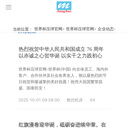
世界杯压球官网
世界杯压球官网
当前位置：
世界杯压球官网
>
世界杯压球官网
>
企业动态
>
热烈祝
行业新闻
企业动态
产品中心
热烈祝贺中华人民共和国成立 76 周年
产品视频
旋弧焊机
以赤诚之心贺华诞 以实干之力践初心
世界杯压球官网
摩擦焊机
世界杯压球官网-世界杯(中国) 向全体员工、海内外
客户、合作伙伴及社会各界友人，致以最热烈的节
案例展示
惯性摩擦焊机
行业新闻
日祝贺和最诚挚的美好祝愿！祝伟大祖国繁荣昌
盛、国泰民安！
荣誉资质
连续驱动摩擦焊机
企业动态
客户案例
2025-10-01 09:58:00
数控机床
64
关于我们
数控铣床
世界杯压球官网-世界杯(中国)
简易数控铣床
红旗漫卷迎华诞，砥砺奋进续华章。在