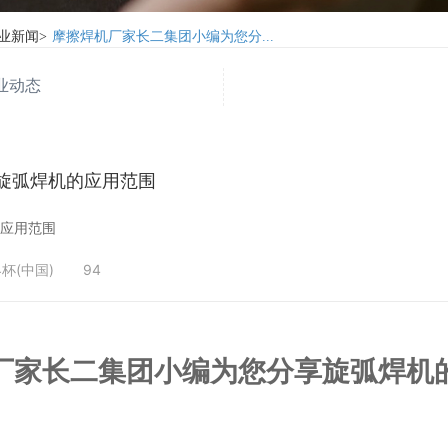
业新闻
>
摩擦焊机厂家长二集团小编为您分...
业动态
旋弧焊机的应用范围
的应用范围
杯(中国)
94
厂家长二集团小编为您分享旋弧焊机