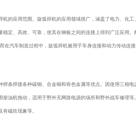
焊机的应用范围。旋弧焊机的应用领域很广，涵盖了电力、化工
量稳定、高效、可靠，使其在钢板之间的连接上得到广泛应用。
。而在汽车制造过程中，旋弧焊机被用于车身连接和动力传动连接
种焊条焊接各种碳铜、合金铜和有色金属等优点。因使用三相电
用柴油机拖动，适用于野外无网路电源的场所和野外战车修理等
及有磁吹现象等。