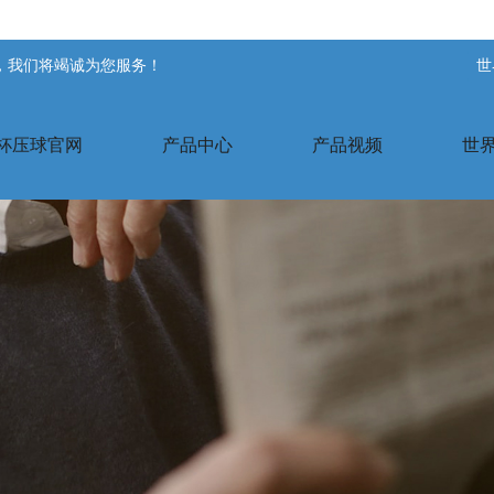
站，我们将竭诚为您服务！
世
杯压球官网
产品中心
产品视频
世