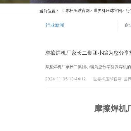
当前位置：
世界杯压球官网
>
世界杯压球官网
>
行
行业新闻
企
摩擦焊机厂家长二集团小编为您分享
摩擦焊机厂家长二集团小编为您分享旋弧焊机
2024-11-05 13:44:12
世界杯压球官网-世界
摩擦焊机