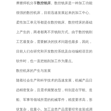
摩擦焊机分享
数控铣床
。数控铣床是一种加工功能
普通铣床
很强的数控机床，目前迅速发展起来的加工中心、
加工中心
柔性加工单元等都是在数控铣床、数控镗床的基础
上产生的，两者都离不开铣削方式。由于数控铣削
专用机床
工艺最复杂，需要解决的技术问题也最多，因此，
其他机床
目前人们在研究和开发数控系统及自动编程语言的
软件时，也一直把铣削加工作为重点。
数控机床的产生与发展
随着社会生产和科学技术的迅速发展，机械产品日
趋精密复杂，且需求频繁改型，特别是在宇航、造
船、军事等领域所需的机械零件，精度要求高，形
状复杂，批量小。加工这类产品需要经常改装或调