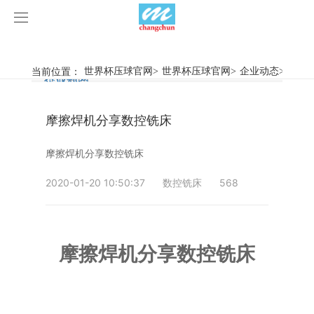
世界杯压球官网
世界杯压球官网
当前位置：
世界杯压球官网
>
世界杯压球官网
>
企业动态
>
摩擦
行业新闻
企业动态
产品中心
摩擦焊机分享数控铣床
产品视频
旋弧焊机
摩擦焊机分享数控铣床
世界杯压球官网
摩擦焊机
2020-01-20 10:50:37
数控铣床
568
案例展示
惯性摩擦焊机
行业新闻
荣誉资质
连续驱动摩擦焊机
企业动态
客户案例
摩擦焊机分享数控铣床
关于我们
数控铣床
世界杯压球官网-世界杯(中国)
简易数控铣床