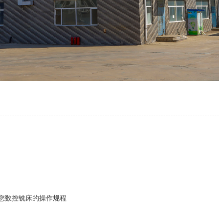
诉您数控铣床的操作规程