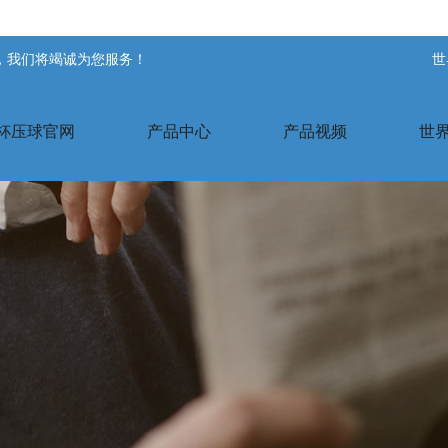
站，我们将竭诚为您服务！
世
杯压球官网
产品中心
产品视频
世