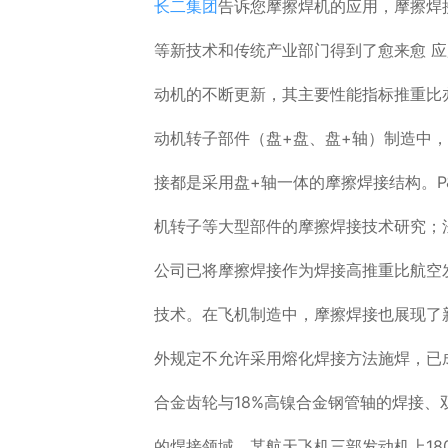
长二集团
告诉您摩擦焊机的应用，摩擦焊
等新技术和传统产业部门得到了愈来愈 
动机的不断更新，其主要性能指标推重比
动机转子部件（盘+盘、盘+轴）制造中
接都是采用盘+轴一体的摩擦焊接结构。P
机转子等大型部件的摩擦焊接技术研究；
公司已将摩擦焊接作为焊接高推重比航空
技术。在飞机制造中，摩擦焊接也展现了新
外规定不允许采用熔化焊接方法施焊，已成功
合金齿轮与18%高镍合金钢管轴的焊接
的焊接领域。某航天飞机三部发动机上1