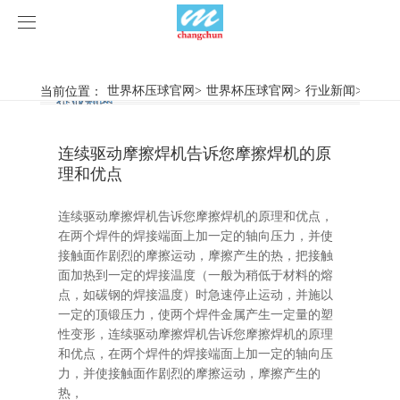
世界杯压球官网
世界杯压球官网
当前位置：
世界杯压球官网
>
世界杯压球官网
>
行业新闻
>
连续驱
行业新闻
企业动态
产品中心
连续驱动摩擦焊机告诉您摩擦焊机的原
产品视频
旋弧焊机
理和优点
世界杯压球官网
摩擦焊机
连续驱动摩擦焊机告诉您摩擦焊机的原理和优点，
在两个焊件的焊接端面上加一定的轴向压力，并使
案例展示
惯性摩擦焊机
行业新闻
接触面作剧烈的摩擦运动，摩擦产生的热，把接触
面加热到一定的焊接温度（一般为稍低于材料的熔
点，如碳钢的焊接温度）时急速停止运动，并施以
荣誉资质
连续驱动摩擦焊机
企业动态
客户案例
一定的顶锻压力，使两个焊件金属产生一定量的塑
性变形，连续驱动摩擦焊机告诉您摩擦焊机的原理
关于我们
数控铣床
和优点，在两个焊件的焊接端面上加一定的轴向压
力，并使接触面作剧烈的摩擦运动，摩擦产生的
世界杯压球官网-世界杯(中国)
简易数控铣床
热，