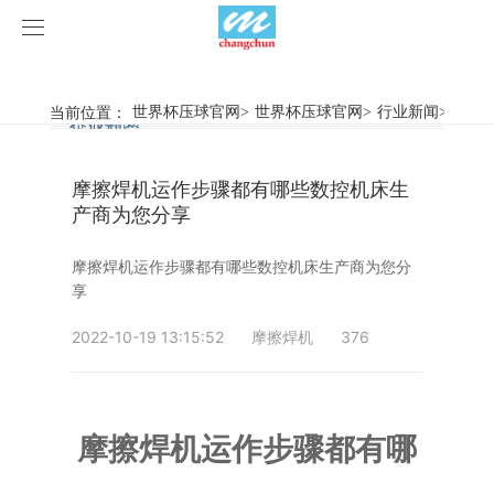
世界杯压球官网
世界杯压球官网
当前位置：
世界杯压球官网
>
世界杯压球官网
>
行业新闻
>
摩擦焊
行业新闻
企业动态
产品中心
摩擦焊机运作步骤都有哪些数控机床生
产品视频
旋弧焊机
产商为您分享
世界杯压球官网
摩擦焊机
摩擦焊机运作步骤都有哪些数控机床生产商为您分
享
案例展示
惯性摩擦焊机
行业新闻
2022-10-19 13:15:52
摩擦焊机
376
荣誉资质
连续驱动摩擦焊机
企业动态
客户案例
关于我们
数控铣床
摩擦焊机运作步骤都有哪
世界杯压球官网-世界杯(中国)
简易数控铣床