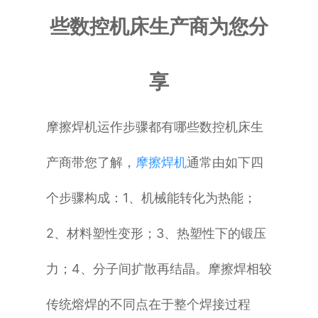
些数控机床生产商为您分
普通铣床
加工中心
享
专用机床
摩擦焊机运作步骤都有哪些数控机床生
其他机床
产商带您了解，
摩擦焊机
通常由如下四
个步骤构成：
1、机械能转化为热能；
2、材料塑性变形；
3、热塑性下的锻压
力；
4、分子间扩散再结晶。
摩擦焊相较
传统熔焊的不同点在于整个焊接过程