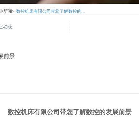
业新闻
>
数控机床有限公司带您了解数控的...
业动态
展前景
数控机床有限公司带您了解数控的发展前景