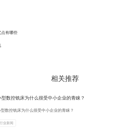
优点有哪些
机
相关推荐
小型数控铣床为什么很受中小企业的青睐？
小型数控铣床为什么很受中小企业的青睐？
行业新闻