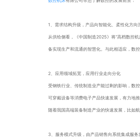
数控机床
有限公司带您了解数控的发展前景：
1、需求结构升级，产品向智能化、柔性化方向
从供给侧看，《中国制造2025》将“高档数控
备实现生产和流通的智慧化。与此相适应，数控
2、应用领域拓宽，应用行业走向分化
受钢铁行业、传统制造业产能过剩的影响，数
可穿戴设备等消费电子产品快速发展，有力地
随着我国高端装备制造产业的快速发展，比如
3、服务模式升级，由产品销售向系统集成服务