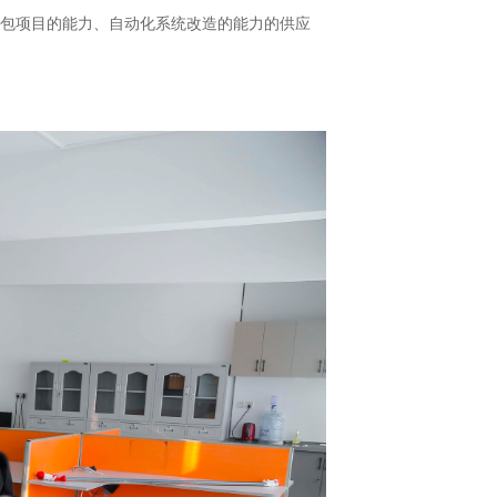
承包项目的能力、自动化系统改造的能力的供应
。