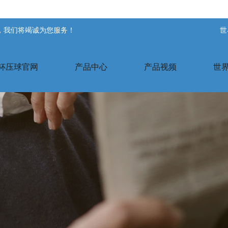
站，我们将竭诚为您服务！
世
杯压球官网
产品中心
产品视频
世