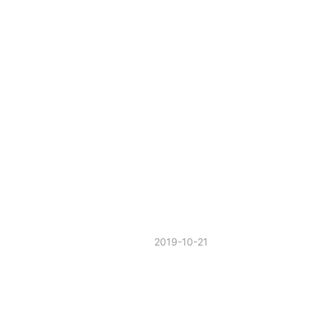
2019-10-21