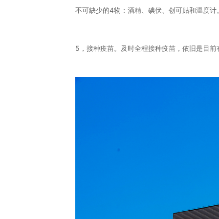
不可缺少的4物：酒精、碘伏、创可贴和温度计
5，接种疫苗。及时全程接种疫苗，依旧是目前