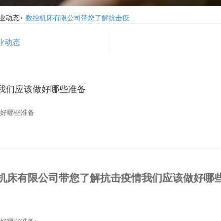
业动态
>
数控机床有限公司带您了解抗击疫...
业动态
我们应该做好哪些准备
做好哪些准备
机床有限公司带您了解抗击疫情我们应该做好哪