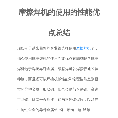
普通铣床
摩擦焊机的使用的性能优
加工中心
点总结
专用机床
现如今是越来越多的企业都选择使用
摩擦焊机
了，
其他机床
那么使用摩擦焊机的使用性能优点有哪些呢？摩擦
焊机适于焊按异种金属。摩擦焊可以焊接普通的异
种钢，而且还可以焊接机械性能和物理性能差别很
大的异种金属，如琰钢、低合金钢与不锈钢、高速
工具钢、铼基合金焊接，销与不锈钢焊抜，以及产
生腌性合金的异种金属铝-铜、铝钢、钢-锆等