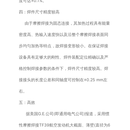
度可达±0.1%。
四：焊件尺寸精度较高
由于摩擦焊接为固态连接，其加热过程具有能量
密度高、热输入速度快以及沿整个摩擦焊接表面同
步均匀加热等特点，故焊接变形较小。在保证焊接
设备具有足够大的刚性、焊件装配定位精确以及严
格控制焊接参数的条件下，焊件尺寸精度较高。焊
接接头的长度公差和同轴度可控制在±0.25 mm左
右。
五：高效
据美国G.E.公司(即通用电气公司)报道，采用惯
性摩擦焊接TF39航空发动机大截面、薄壁(直径为6