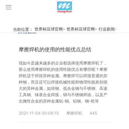
世界杯压球官网
世界杯压球官网
当前位置：
世界杯压球官网
>
世界杯压球官网
>
行业新闻
>
摩擦
行业新闻
企业动态
产品中心
摩擦焊机的使用的性能优点总结
产品视频
旋弧焊机
现如今是越来越多的企业都选择使用摩擦焊机了，
世界杯压球官网
摩擦焊机
那么使用摩擦焊机的使用性能优点有哪些呢？摩擦
焊机适于焊按异种金属。摩擦焊可以焊接普通的异
案例展示
惯性摩擦焊机
行业新闻
种钢，而且还可以焊接机械性能和物理性能差别很
大的异种金属，如琰钢、低合金钢与不锈钢、高速
工具钢、铼基合金焊接，销与不锈钢焊抜，以及产
荣誉资质
连续驱动摩擦焊机
企业动态
客户案例
生腌性合金的异种金属铝-铜、铝钢、钢-锆等
关于我们
数控铣床
2021-11-04 00:06:15
摩擦焊机
445
世界杯压球官网-世界杯(中国)
简易数控铣床