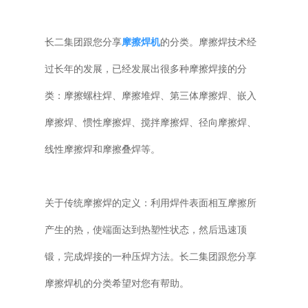
普通铣床
长二集团跟您分享
摩擦焊机
的分类。摩擦焊技术经
加工中心
过长年的发展，已经发展出很多种摩擦焊接的分
类：摩擦螺柱焊、摩擦堆焊、第三体摩擦焊、嵌入
专用机床
摩擦焊、惯性摩擦焊、搅拌摩擦焊、径向摩擦焊、
其他机床
线性摩擦焊和摩擦叠焊等。
关于传统摩擦焊的定义：利用焊件表面相互摩擦所
产生的热，使端面达到热塑性状态，然后迅速顶
锻，完成焊接的一种压焊方法。长二集团跟您分享
摩擦焊机的分类希望对您有帮助。