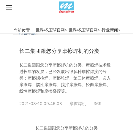
世界杯压球官网
世界杯压球官网
当前位置：
世界杯压球官网
>
世界杯压球官网
>
行业新闻
>
长二
行业新闻
企业动态
产品中心
长二集团跟您分享摩擦焊机的分类
产品视频
旋弧焊机
长二集团跟您分享摩擦焊机的分类。摩擦焊技术经
世界杯压球官网
摩擦焊机
过长年的发展，已经发展出很多种摩擦焊接的分
类：摩擦螺柱焊、摩擦堆焊、第三体摩擦焊、嵌入
案例展示
惯性摩擦焊机
行业新闻
摩擦焊、惯性摩擦焊、搅拌摩擦焊、径向摩擦焊、
线性摩擦焊和摩擦叠焊等。
荣誉资质
连续驱动摩擦焊机
企业动态
客户案例
2021-08-10 09:46:08
摩擦焊机
369
关于我们
数控铣床
长二集团跟您分享摩擦焊机的分类
世界杯压球官网-世界杯(中国)
简易数控铣床