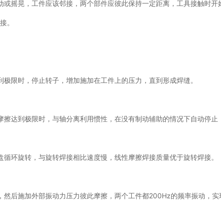
动或摇晃，工件应该邻接，两个部件应彼此保持一定距离，工具接触时开
焊接。
到极限时，停止转子，增加施加在工件上的压力，直到形成焊缝。
摩擦达到极限时，与轴分离利用惯性，在没有制动辅助的情况下自动停止
盘循环旋转，与旋转焊接相比速度慢，线性摩擦焊接质量优于旋转焊接。
然后施加外部振动力压力彼此摩擦，两个工件都200Hz的频率振动，实