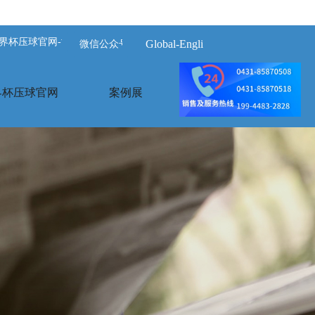
界杯压球官网-世界杯(中国)
Global-English
微信公众号
界杯压球官网
案例展示
荣誉资质
关