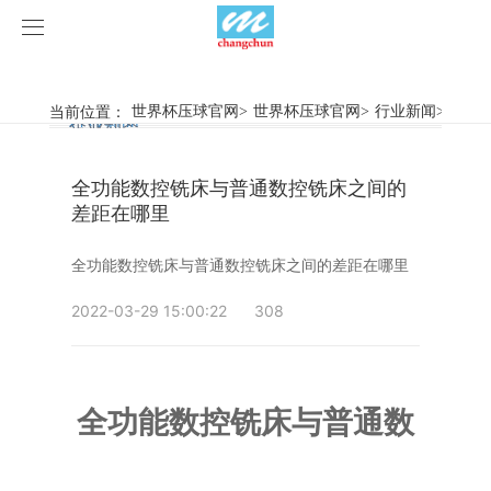
世界杯压球官网
世界杯压球官网
当前位置：
世界杯压球官网
>
世界杯压球官网
>
行业新闻
>
全功能
行业新闻
企业动态
产品中心
全功能数控铣床与普通数控铣床之间的
产品视频
旋弧焊机
差距在哪里
世界杯压球官网
摩擦焊机
全功能数控铣床与普通数控铣床之间的差距在哪里
案例展示
惯性摩擦焊机
行业新闻
2022-03-29 15:00:22
308
荣誉资质
连续驱动摩擦焊机
企业动态
客户案例
全功能数控铣床与普通数
关于我们
数控铣床
世界杯压球官网-世界杯(中国)
简易数控铣床