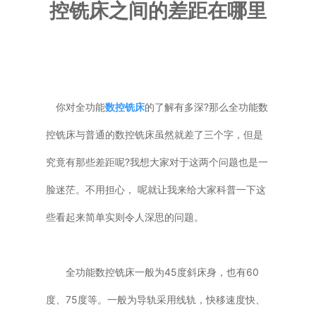
控铣床之间的差距在哪里
普通铣床
加工中心
专用机床
你对全功能
数控铣床
的了解有多深?那么全功能数
其他机床
控铣床与普通的数控铣床虽然就差了三个字，但是
究竟有那些差距呢?我想大家对于这两个问题也是一
脸迷茫。不用担心， 呢就让我来给大家科普一下这
些看起来简单实则令人深思的问题。
全功能数控铣床一般为45度斜床身，也有60
度、75度等。一般为导轨采用线轨，快移速度快、