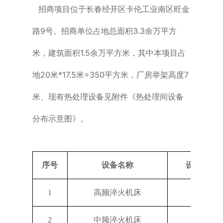
招商项目位于长春经开区卡伦工业南区旺金
路
9
号。招商单位占地总面积
3.3
余万平方
米，建筑面积
1.5
余万平方米，其中本项目占
地
20
米
*17.5
米
=350
平方米，厂房举架高度
7
米、现有热处理设备见附件《热处理间设备
分布示意图》。
序号
设备名称
设备规格
1
高频淬火机床
100kw
2
中频淬火机床
300kw