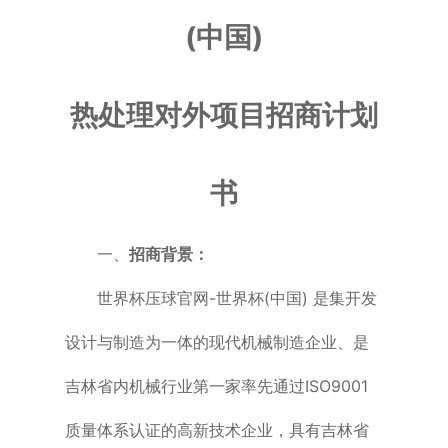
(中国)
普通铣床
加工中心
热处理对外项目招商计划
专用机床
书
其他机床
一、
招商背景：
世界杯压球官网-世界杯(中国) 是集开发
设计与制造为一体的现代机械制造企业、是
吉林省内机械行业第一家率先通过
ISO9001
质量体系认证的高新技术企业，具有吉林省