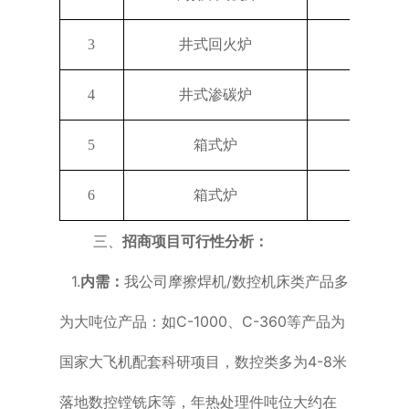
3
井式回火炉
15kw
4
井式渗碳炉
75kw
5
箱式炉
75kw
6
箱式炉
30kw
三、
招商项目可行性分析：
1.
内需：
我公司摩擦焊机
/
数控机床类产品多
为大吨位产品：如
C-1000
、
C-360
等产品为
国家大飞机配套科研项目，数控类多为
4-8
米
落地数控镗铣床等，年热处理件吨位大约在