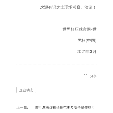
欢迎有识之士现场考察、洽谈！
世界杯压球官网-世
界杯(中国)
2021
年
3
月
分享
企业动态
上一篇:
惯性摩擦焊机适用范围及安全操作指引