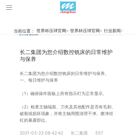
世界杯压球官网
世界杯压球官网
当前位置：
世界杯压球官网
>
世界杯压球官网
>
行业新闻
>
长二集
行业新闻
企业动态
产品中心
长二集团为您介绍数控铣床的日常维护
产品视频
旋弧焊机
与保养
世界杯压球官网
摩擦焊机
长二集团为您介绍数控铣床的日常维护与保养。
一、每日维护与保养
案例展示
惯性摩擦焊机
行业新闻
（1）确保操作面板上所有指示灯为正常显示。
荣誉资质
连续驱动摩擦焊机
企业动态
客户案例
（2）检查主轴端面、刀夹及其他配件是否有毛刺、
破裂或损坏现象，并将主轴周围清理干净。擦净丝
关于我们
数控铣床
杠的暴露部位。
世界杯压球官网-世界杯(中国)
简易数控铣床
2021-03-23 08:42:42
长二集团
557