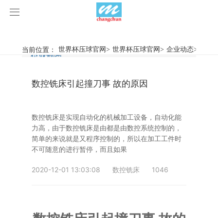
世界杯压球官网
世界杯压球官网
当前位置：
世界杯压球官网
>
世界杯压球官网
>
企业动态
>
数控
行业新闻
企业动态
产品中心
数控铣床引起撞刀事 故的原因
产品视频
旋弧焊机
世界杯压球官网
摩擦焊机
数控铣床是实现自动化的机械加工设备，自动化能
力高，由于数控铣床是由都是由数控系统控制的，
案例展示
惯性摩擦焊机
行业新闻
简单的来说就是又程序控制的，所以在加工工件时
不可随意的进行暂停，而且如果
荣誉资质
连续驱动摩擦焊机
企业动态
客户案例
2020-12-01 13:03:08
数控铣床
1046
关于我们
数控铣床
世界杯压球官网-世界杯(中国)
简易数控铣床