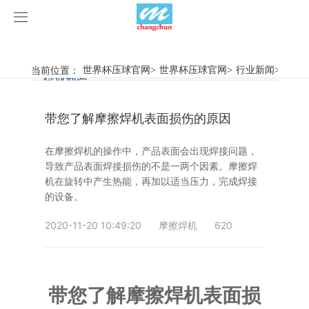
世界杯压球官网
世界杯压球官网
当前位置：
世界杯压球官网
>
世界杯压球官网
>
行业新闻
>
带您
行业新闻
企业动态
产品中心
带您了解摩擦焊机表面损伤的原因
产品视频
旋弧焊机
在摩擦焊机的操作中，产品表面会出现焊接问题，
世界杯压球官网
摩擦焊机
导致产品表面焊接损伤的不是一两个因素。摩擦焊
机在旋转中产生热能，再加以适当压力，完成焊接
案例展示
惯性摩擦焊机
行业新闻
的设备。
2020-11-20 10:49:20
摩擦焊机
620
荣誉资质
连续驱动摩擦焊机
企业动态
客户案例
关于我们
数控铣床
带您了解摩擦焊机表面损
世界杯压球官网-世界杯(中国)
简易数控铣床