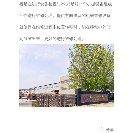
者是在进行设备检查时不 只是对一个机械设备组成
部件进行维修处理。提供方向确认的机械维修设备
就使得在维修过程中位置转移时，能在移动中的时
间节省出来，更好的进行维修处理。
分享