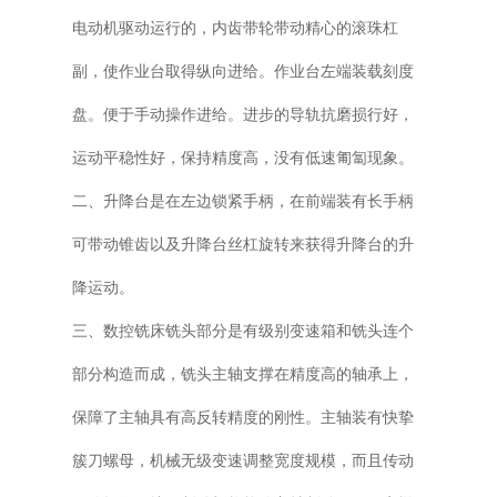
电动机驱动运行的，内齿带轮带动精心的滚珠杠
副，使作业台取得纵向进给。作业台左端装载刻度
盘。便于手动操作进给。进步的导轨抗磨损行好，
运动平稳性好，保持精度高，没有低速匍匐现象。
二、升降台是在左边锁紧手柄，在前端装有长手柄
可带动锥齿以及升降台丝杠旋转来获得升降台的升
降运动。
三、数控铣床铣头部分是有级别变速箱和铣头连个
部分构造而成，铣头主轴支撑在精度高的轴承上，
保障了主轴具有高反转精度的刚性。主轴装有快挚
簇刀螺母，机械无级变速调整宽度规模，而且传动