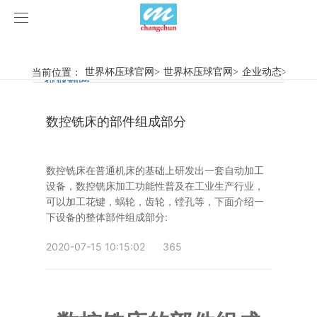
世界杯压球官网
世界杯压球官网
当前位置：
世界杯压球官网
>
世界杯压球官网
>
企业动态
>
数控
行业新闻
企业动态
产品中心
数控铣床的部件组成部分
产品视频
旋弧焊机
世界杯压球官网
摩擦焊机
数控铣床在普通机床的基础上研发出一套自动加工
设备，数控铣床加工功能性普及在工业生产行业，
案例展示
惯性摩擦焊机
行业新闻
可以加工花键，蜗轮，齿轮，镗孔等，下面介绍一
下设备的整体部件组成部分:
荣誉资质
连续驱动摩擦焊机
企业动态
客户案例
2020-07-15 10:15:02
365
关于我们
数控铣床
世界杯压球官网-世界杯(中国)
简易数控铣床