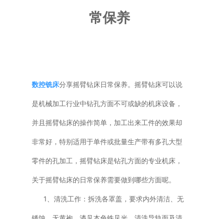
常保养
普通铣床
加工中心
专用机床
数控铣床
分享摇臂钻床日常保养。摇臂钻床可以说
其他机床
是机械加工行业中钻孔方面不可或缺的机床设备，
并且摇臂钻床的操作简单，加工出来工件的效果却
非常好，特别适用于单件或批量生产带有多孔大型
零件的孔加工，摇臂钻床是钻孔方面的专业机床，
关于摇臂钻床的日常保养需要做到哪些方面呢。
1、清洗工作：拆洗各罩盖，要求内外清洁、无
锈蚀、无黄袍，漆见本色铁见光。清洗导轨面及清