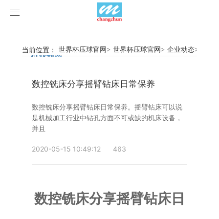
世界杯压球官网
世界杯压球官网
当前位置：
世界杯压球官网
>
世界杯压球官网
>
企业动态
>
数控
行业新闻
企业动态
产品中心
数控铣床分享摇臂钻床日常保养
产品视频
旋弧焊机
数控铣床分享摇臂钻床日常保养。摇臂钻床可以说
世界杯压球官网
摩擦焊机
是机械加工行业中钻孔方面不可或缺的机床设备，
并且
案例展示
惯性摩擦焊机
行业新闻
2020-05-15 10:49:12
463
荣誉资质
连续驱动摩擦焊机
企业动态
客户案例
关于我们
数控铣床
数控铣床分享摇臂钻床日
世界杯压球官网-世界杯(中国)
简易数控铣床