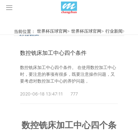
世界杯压球官网
世界杯压球官网
当前位置：
世界杯压球官网
>
世界杯压球官网
>
行业新闻
>
数控
行业新闻
企业动态
产品中心
数控铣床加工中心四个条件
产品视频
旋弧焊机
数控铣床加工中心四个条件。 在使用数控加工中心
世界杯压球官网
摩擦焊机
时，要注意的事项有很多，既要注意操作问题，又
要考虑对数控加工中心的养护问题，
案例展示
惯性摩擦焊机
行业新闻
2020-06-18 13:47:11
777
荣誉资质
连续驱动摩擦焊机
企业动态
客户案例
关于我们
数控铣床
数控铣床加工中心四个条
世界杯压球官网-世界杯(中国)
简易数控铣床